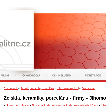
Chci vyrobit
»
Ze skla, keramiky, porcelánu
»
Jihomoravský kraj
»
Brno-město
Ze skla, keramiky, porcelánu - firmy - Jihom
•
•
•
•
•
Hlavní město Praha
Jihočeský kraj
Karlovarský kraj
Královehradecký kraj
Libe