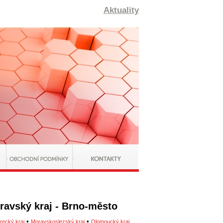
Aktuality
oravský kraj - Brno-město
•
•
recký kraj
Moravskoslezský kraj
Olomoucký kraj