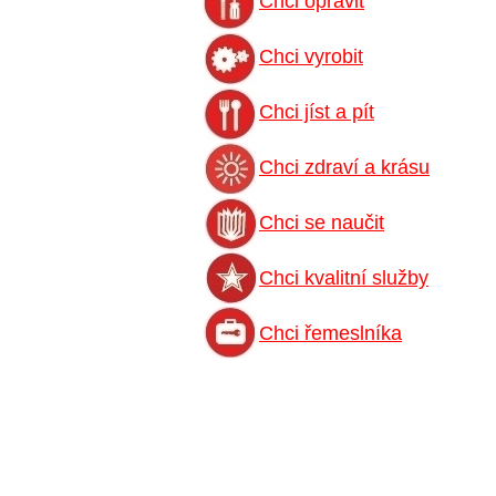
Chci opravit
Chci vyrobit
Chci jíst a pít
Chci zdraví a krásu
Chci se naučit
Chci kvalitní služby
Chci řemeslníka