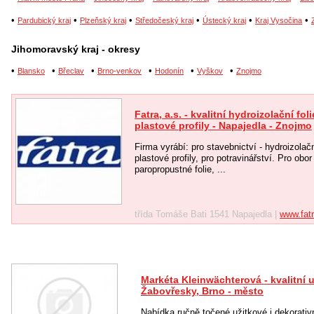
•
•
•
•
•
•
Pardubický kraj
Plzeňský kraj
Středočeský kraj
Ústecký kraj
Kraj Vysočina
Jihomoravský kraj - okresy
•
•
•
•
•
•
Blansko
Břeclav
Brno-venkov
Hodonín
Vyškov
Znojmo
Fatra, a.s. - kvalitní hydroizolační fol
plastové profily - Napajedla - Znojmo
Firma vyrábí: pro stavebnictví - hydroizolačn
plastové profily, pro potravinářství. Pro ob
paropropustné folie, ...
třída Tomáše Bati 1541 Napajedla |
www.fat
Markéta Kleinwächterová - kvalitní u
Žabovřesky, Brno - město
Nabídka ručně točené užitkové i dekorativ