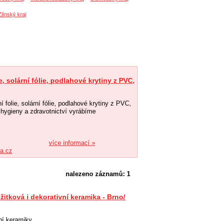
Zlínský kraj
ie, solární fólie, podlahové krytiny z PVC,
í folie, solární fólie, podlahové krytiny z PVC,
or hygieny a zdravotnictví vyrábíme
více informací »
ra.cz
nalezeno záznamů: 1
žitková i dekorativní keramika - Brno/
ní keramiky.