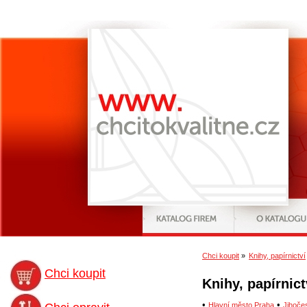
Chci koupit
»
Knihy, papírnictví
Chci koupit
Knihy, papírnict
•
•
Hlavní město Praha
Jihoče