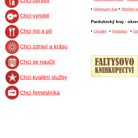
Chci opravit
•
•
Olomoucký kraj
Plzeňský k
Chci vyrobit
Pardubický kraj - okre
Chci jíst a pít
•
•
•
Chrudim
Pardubice
Úst
Chci zdraví a krásu
Chci se naučit
Chci kvalitní služby
Chci řemeslníka